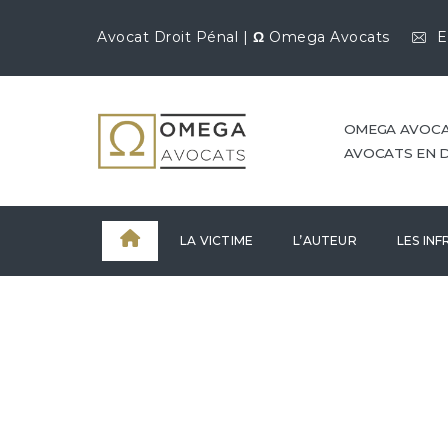
Avocat Droit Pénal |
Ω
Omega Avocats
E
OMEGA AVOC
AVOCATS EN 
LA VICTIME
L’AUTEUR
LES IN