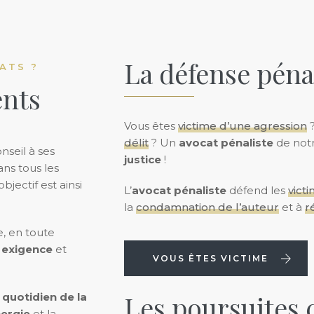
La défense péna
ATS ?
ents
Vous êtes
victime d’une agression
délit
? Un
avocat pénaliste
de notr
nseil à ses
justice
!
ns tous les
jectif est ainsi
L’
avocat pénaliste
défend les
victi
la
condamnation de l’auteur
et à
r
, en toute
c
exigence
et
VOUS ÊTES VICTIME
Les poursuites c
u
quotidien de la
ergie
et la