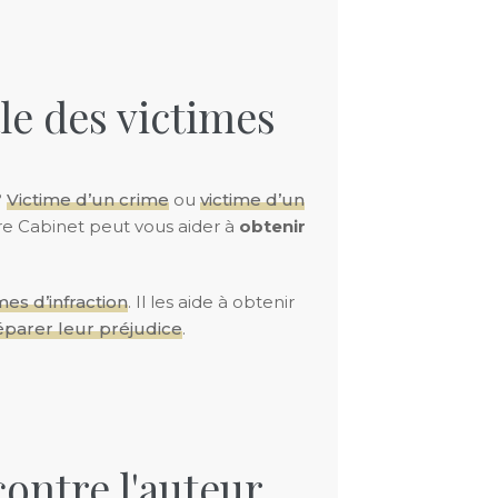
le des victimes
?
Victime d’un crime
ou
victime d’un
e Cabinet peut vous aider à
obtenir
mes d’infraction
. Il les aide à obtenir
éparer leur préjudice
.
ontre l'auteur