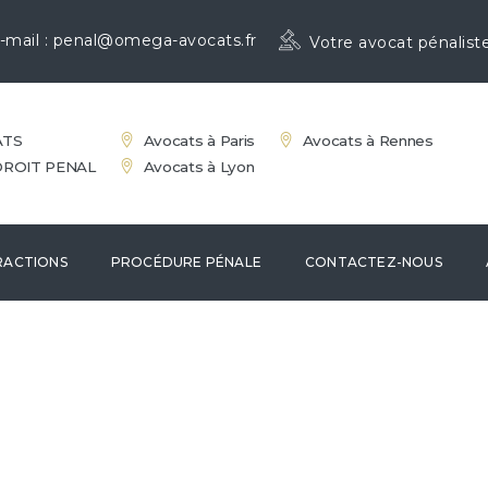
-mail :
penal@omega-avocats.fr
Votre avocat pénalist
ATS
Avocats à Paris
Avocats à Rennes
DROIT PENAL
Avocats à Lyon
FRACTIONS
PROCÉDURE PÉNALE
CONTACTEZ-NOUS