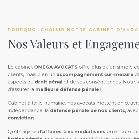
POURQUOI CHOISIR NOTRE CABINET D'AVOC
Nos Valeurs et Engagem
Le cabinet
OMEGA AVOCATS
offre plus qu’un simple co
clients, mais bien un
accompagnement sur-mesure
da
aspects du
droit pénal
et de ses conséquences. Notre ob
d’assurer la
meilleure défense pénale
!
Cabinet à taille humaine, nos avocats mettent en œuvre
indépendance, la
défense pénale de nos clients
, ave
conviction
.
Qu’il s’agisse d’
affaires très médiatisées
ou encore d
justice pénale
, nos avocats assurent à tous la même
én