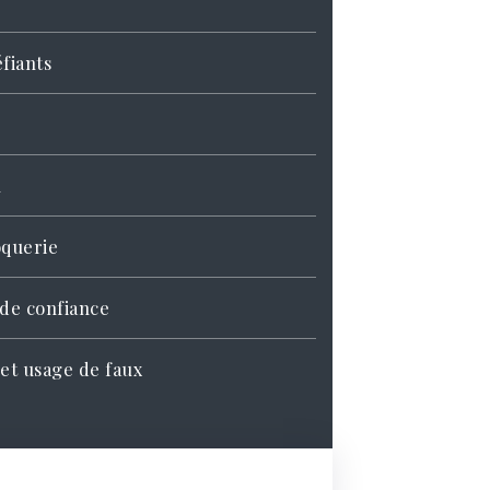
fiants
l
oquerie
de confiance
et usage de faux