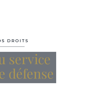
S DROITS
u service
re défense