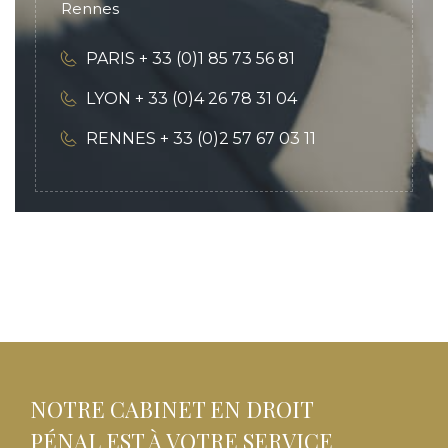
Rennes
PARIS + 33 (0)1 85 73 56 81
LYON + 33 (0)4 26 78 31 04
RENNES + 33 (0)2 57 67 03 11
NOTRE CABINET EN DROIT
PÉNAL EST À VOTRE SERVICE